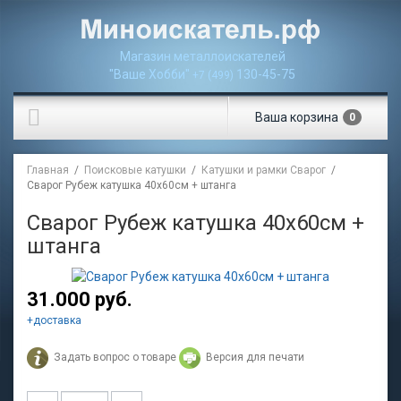
Магазин металлоискателей
"Ваше Хобби"
130-45-75
+7 (499)
Ваша
корзина
0
Главная
/
Поисковые катушки
/
Катушки и рамки Сварог
/
Сварог Рубеж катушка 40х60см + штанга
Сварог Рубеж катушка 40х60см +
штанга
31.000 руб.
+
доставка
Задать вопрос о товаре
Версия для печати