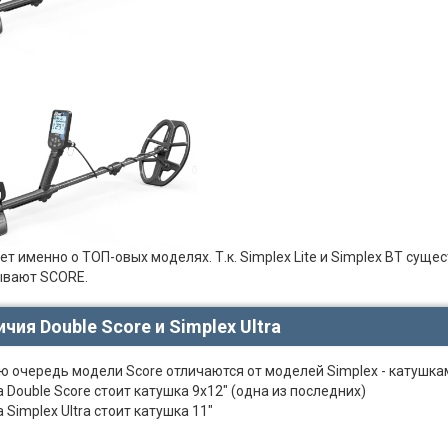
ет именно о ТОП-овых моделях. Т.к. Simplex Lite и Simplex BT суще
ывают SCORE.
чия Double Score и Simplex Ultra
ю очередь модели Score отличаются от моделей Simplex - катушка
а Double Score стоит катушка 9х12" (одна из последних)
 Simplex Ultra стоит катушка 11"