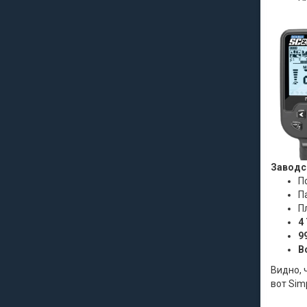
Заводск
П
П
П
4
9
В
Видно, 
вот Sim