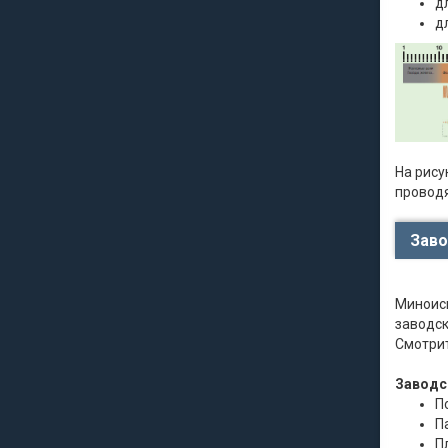
д
д
На рису
провод
Заво
Миноиск
заводск
Смотрит
Заводс
П
П
П