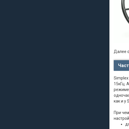
Далее о
Част
Simplex
15кГц. 
режиме,
одночас
как и у 
При чем
настрой
д