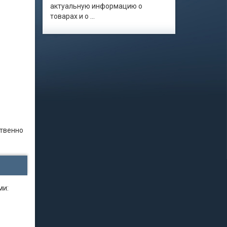
актуальную информацию о
товарах и о ...
ственно
ми: