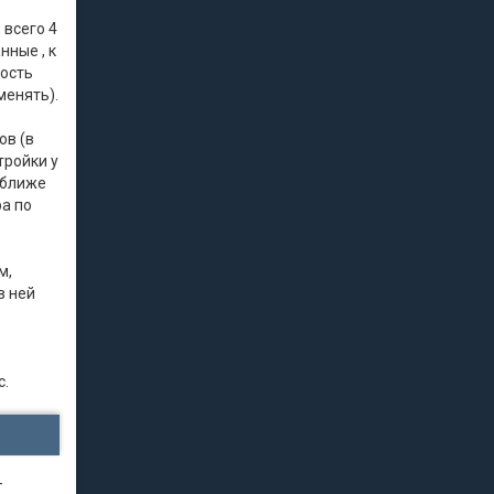
 всего 4
нные , к
рость
менять).
ов (в
тройки у
 ближе
ра по
м,
в ней
с.
-