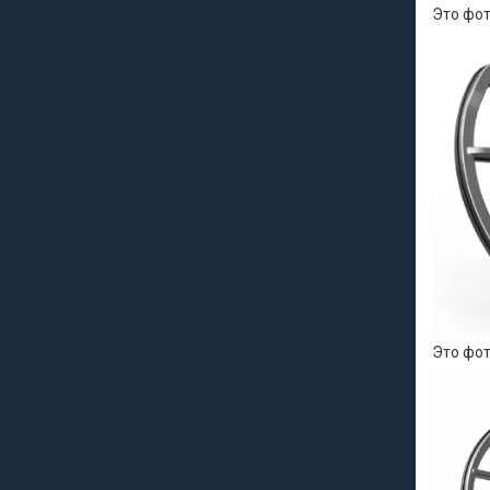
Это фот
Это фот