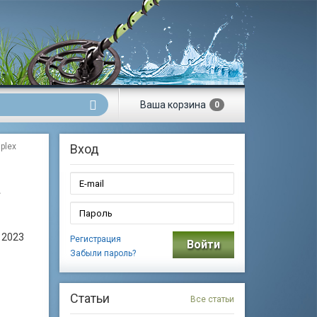
Ваша
корзина
0
plex
Вход
a
 2023
Регистрация
Войти
Забыли пароль?
Статьи
Все статьи