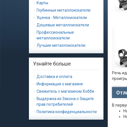
Карты
Глубинные металлоискатели
Уценка - Металлоискатели
Дешевые металлоискатели
Профессиональные
металлоискатели
Лучшие металлоискатели
Узнайте больше
Речь ид
Доставка и оплата
проигр
Информация о магазине
Свяжитесь с магазином Хобби
Отли
Выдержка из Закона о Защите
прав потребителей
В перву
Н
Политика конфиденциальности
На