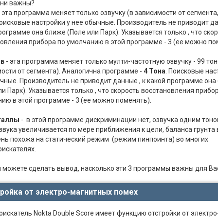
они важны?
 эта программа меняет только озвучку (в зависимости от сегмента,
Поисковые настройки у нее обычные. Производитель не приводит да
рограмме она ближе (Поле или Парк). Указывается только , что ско
овления прибора по умолчанию в этой программе - 3 (ее можно по
ов
- эта программа меняет только мулти-частотную озвучку - 99 тон
ости от сегмента). Аналогична программе -
4 Тона
. Поисковые нас
чные. Производитель не приводит данные , к какой программе она
ли Парк). Указывается только , что скорость восстановления прибо
ию в этой программе - 3 (ее можно поменять).
таллы
- в этой программе дискриминации нет, озвучка одним тоно
звука увеличивается по мере приближения к цели, баланса грунта 
ень похожа на статический режим (режим пинпоинта) во многих
искателях.
 можете сделать вывод, насколько эти 3 программы важны для Ва
ройка от электро-магнитных помех
искатель Nokta Double Score имеет функцию отстройки от электро