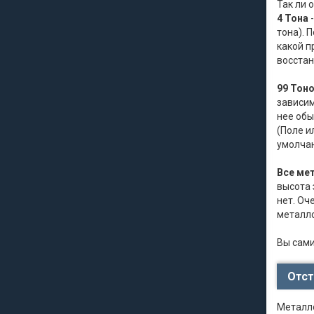
Так ли 
4 Тона
-
тона). 
какой п
восстан
99 Тон
зависим
нее обы
(Поле и
умолчан
Все ме
высота 
нет. Оч
металло
Вы сами
Отст
Металло