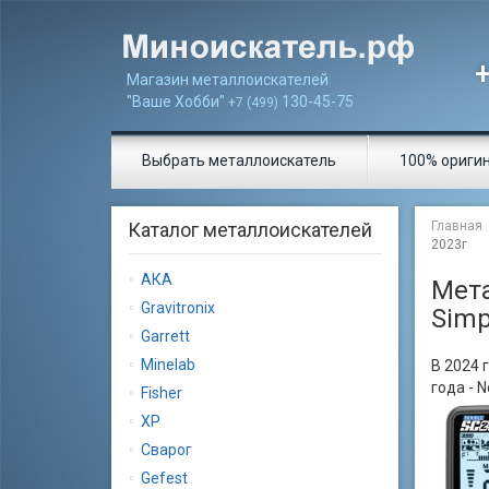
Магазин металлоискателей
"Ваше Хобби"
130-45-75
+7 (499)
Выбрать металлоискатель
100% ориги
Каталог металлоискателей
Главная
2023г
АКА
Мета
Gravitronix
Simp
Garrett
Minelab
В 2024 
года - 
Fisher
XP
Сварог
Gеfеst