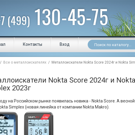
130-45-75
+7 (499)
нал
Контакты
Вход
/
Все о металлоискателях
/ Металлоискатели Nokta Score 2024г и Nokta Sim
ллоискатели Nokta Score 2024г и Nokt
lex 2023г
году на Российском рынке появилась новика - Nokta Score. А весной
Nokta Simplex (новая линейка от компании Nokta Makro).