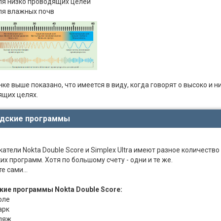
ля низко проводящих целей
ля влажных почв
нке выше показано, что имеется в виду, когда говорят о высоко и н
ящих целях.
дские программы
атели Nokta Double Score и Simplex Ultra имеют разное количество
их программ. Хотя по большому счету - одни и те же.
е сами...
кие программы Nokta Double Score:
оле
арк
ляж