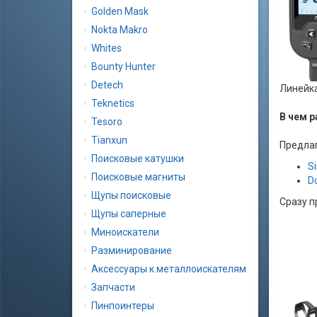
Golden Mask
Nokta Makro
Whites
Bounty Hunter
Detech
Линейка
Teknetics
В чем р
Tesoro
Tianxun
Предлаг
Поисковые катушки
Si
Поисковые магниты
D
Щупы поисковые
Сразу п
Щупы саперные
Миноискатели
Разминирование
Аксессуары к металлоискателям
Запчасти
Пинпоинтеры