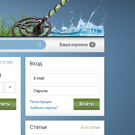
Ваша
корзина
0
 (7/60)
Вход
)
+
Регистрация
пить
Войти
Забыли пароль?
Статьи
Все статьи