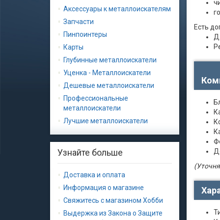
ч
Аксессуары к металлоискателям
г
Запчасти
Есть до
Пинпоинтеры
Д
Р
Карты
Глубинные металлоискатели
Уценка - Металлоискатели
Ком
Дешевые металлоискатели
Профессиональные
Б
металлоискатели
К
Лучшие металлоискатели
К
К
Ф
Узнайте больше
Д
(Уточня
Доставка и оплата
Информация о магазине
Хар
Свяжитесь с магазином Хобби
Ти
Выдержка из Закона о Защите