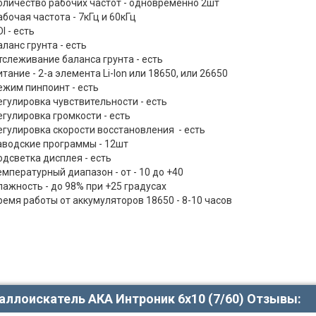
оличество рабочих частот - одновременно 2шт
абочая частота - 7кГц и 60кГц
I - есть
аланс грунта - есть
тслеживание баланса грунта - есть
тание - 2-а элемента Li-Ion или 18650, или 26650
ежим пинпоинт - есть
егулировка чувствительности - есть
егулировка громкости - есть
егулировка скорости восстановления - есть
аводские программы - 12шт
одсветка дисплея - есть
емпературный диапазон - от - 10 до +40
лажность - до 98% при +25 градусах
ремя работы от аккумуляторов 18650 - 8-10 часов
аллоискатель АКА Интроник 6х10 (7/60) Отзывы: