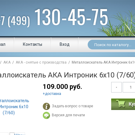
130-45-75
+7 (499)
нал
Контакты
Вход
/
АКА
/
АКА - снятые с производства
/ Металлоискатель АКА Интроник 6х10
ллоискатель АКА Интроник 6х10 (7/60
109.000 руб.
-
+
доставка
Ку
Задать вопрос о товаре
Версия для печати