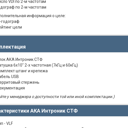
исло VDI по 2-м частотам
одограф по 2-м частотам
полнительная информация о целе:
-годограф
ейтинг цели
плектация
лок АКА Интроник СТФ
атушка 6х10" 2-х частотная (7кГц и 60кГц)
омплект штанг и крепежа
абель USB
ерритовый стержень
окументация
йте у менеджера о доступности той или иной комплектации.)
актеристики АКА Интроник СТФ
п - VLF