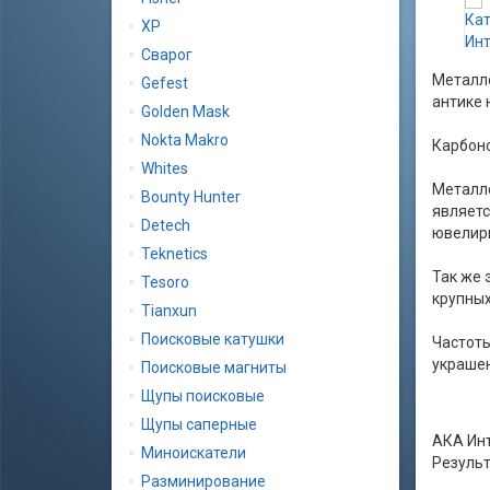
XP
Сварог
Металло
Gеfеst
антике 
Golden Mask
Nokta Makro
Карбоно
Whites
Металло
Bounty Hunter
являетс
Detech
ювелир
Teknetics
Так же 
Tesoro
крупных
Tianxun
Поисковые катушки
Частоты
украшен
Поисковые магниты
Щупы поисковые
Щупы саперные
АКА Инт
Миноискатели
Результ
Разминирование