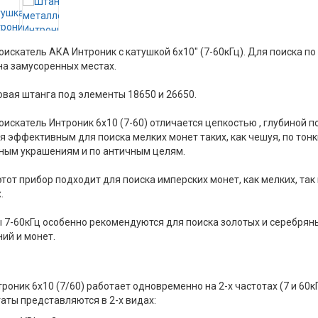
искатель АКА Интроник с катушкой 6х10" (7-60кГц). Для поиска по
на замусоренных местах.
вая штанга под элементы 18650 и 26650.
искатель Интроник 6х10 (7-60) отличается цепкостью , глубиной п
я эффективным для поиска мелких монет таких, как чешуя, по тон
ным украшениям и по античным целям.
этот прибор подходит для поиска имперских монет, как мелких, так 
.
 7-60кГц особенно рекомендуются для поиска золотых и серебрян
ий и монет.
роник 6х10 (7/60) работает одновременно на 2-х частотах (7 и 60кГ
аты представляются в 2-х видах: