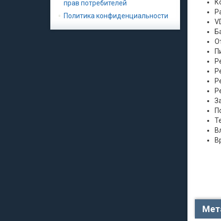
К
прав потребителей
Р
Политика конфиденциальности
VD
Б
О
Пи
Р
Р
Р
Р
З
П
Т
В
В
Мет