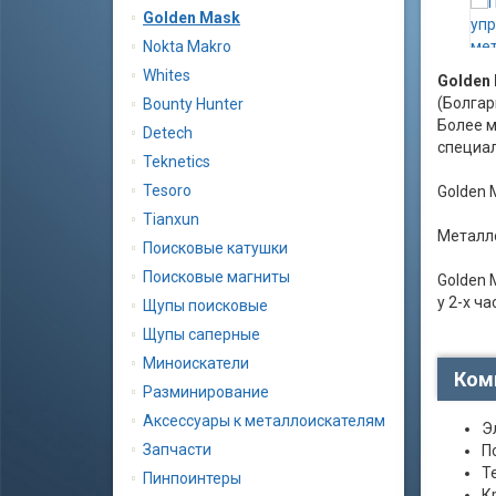
Golden Mask
Nokta Makro
Whites
Golden 
(Болгар
Bounty Hunter
Более 
Detech
специал
Teknetics
Tesoro
Golden 
Tianxun
Металло
Поисковые катушки
Поисковые магниты
Golden 
у 2-х ч
Щупы поисковые
Щупы саперные
Миноискатели
Комп
Разминирование
Аксессуары к металлоискателям
Э
Запчасти
П
Т
Пинпоинтеры
К