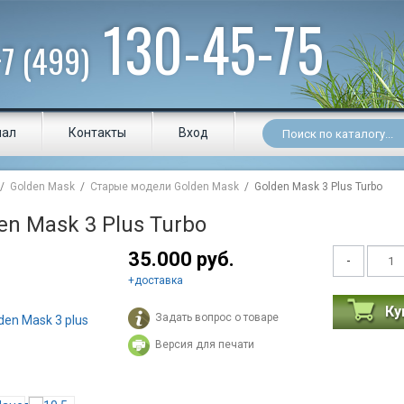
130-45-75
+7 (499)
нал
Контакты
Вход
/
Golden Mask
/
Старые модели Golden Mask
/ Golden Mask 3 Plus Turbo
en Mask 3 Plus Turbo
35.000 руб.
-
+
доставка
Ку
Задать вопрос о товаре
Версия для печати