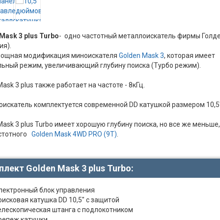
Mask 3 plus Turbo
- одно частотный металлоискатель фирмы Голд
ия).
мощная модификация миноискателя
Golden Mask 3
, которая имеет
ьный режим, увеличивающий глубину поиска (Турбо режим).
Mask 3 plus также работает на частоте - 8кГц.
искатель комплектуется современной DD катушкой размером 10,5
Mask 3 plus Turbo имеет хорошую глубину поиска, но все же меньше
астотного
Golden Mask 4WD PRO (9T)
.
лект Golden Mask 3 plus Turbo:
лектронный блок управления
оисковая катушка DD 10,5" с защитой
елескопическая штанга с подлокотником
репеж катушки