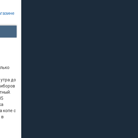
агазине
олько
 утра до
риборов
тный.
05
ка
а копе с
 в