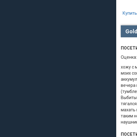
Купить
Gold
ПОСЕТ
Оценка:
хожу с 
моих со
аккумул
вечера 
(тумбле
Выбитые
тягался
махать 
таким н
наушник
ПОСЕТ