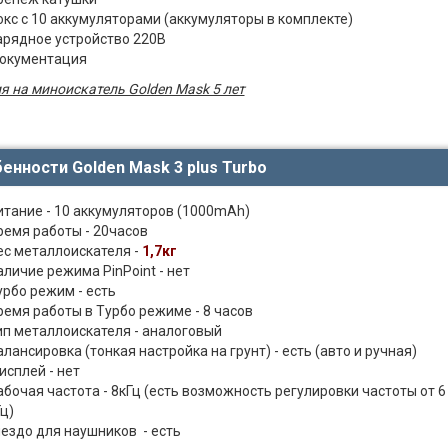
окс с 10 аккумуляторами (аккумуляторы в комплекте)
арядное устройство 220В
окументация
я на миноискатель Golden Mask 5 лет
енности Golden Mask 3 plus Turbo
итание - 10 аккумуляторов (1000mAh)
ремя работы - 20часов
ес металлоискателя -
1,7кг
аличие режима PinPoint - нет
урбо режим - есть
ремя работы в Турбо режиме - 8 часов
ип металлоискателя - аналоговый
алансировка (тонкая настройка на грунт) - есть (авто и ручная)
исплей - нет
абочая частота - 8кГц (есть возможность регулировки частоты от 6
ц)
нездо для наушников - есть