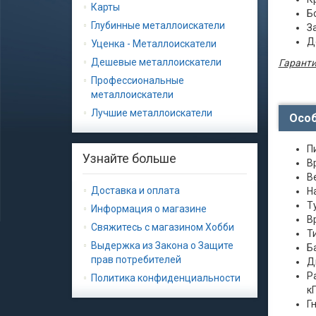
Карты
Б
Глубинные металлоискатели
З
Д
Уценка - Металлоискатели
Дешевые металлоискатели
Гаранти
Профессиональные
металлоискатели
Лучшие металлоискатели
Особ
П
Узнайте больше
В
В
Доставка и оплата
Н
Т
Информация о магазине
В
Свяжитесь с магазином Хобби
Т
Выдержка из Закона о Защите
Б
прав потребителей
Д
Р
Политика конфиденциальности
кГ
Г