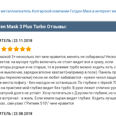
 металлоискатель болгарской компании Голден Маск в интернет м
en Mask 3 Plus Turbo Отзывы:
ИТЕЛЬ
| 23.11.2018
маской 3+ несколько лет-мне нравится, менять не собираюсь! Неск
ветов: на мусоре турбо включать не стоит-видит всё и сразу, если
яторы родные и не старые, то в режиме турбо можно ходить хоть с
не выключая, зарядки вполне хватает(например в поле). Панель п
ры-переключалки) песок не любит-забиваются - нужен чехол защи
 места пофигу - без находок не останешься. По глубине с тёркой 7
-на практике мой глубже видит без турбо. В руке лежит отлично-ру
катухой долго не устаёт. Хочу потягаться с Дэусом по глубине, но н
е встречал - а жаль. Если земля сырая-видит глубже. Ходить лучше
ах , сам узаю \"Ритмик 510\"-мне нравится
ИТЕЛЬ
| 23.08.2018