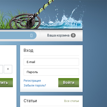
Ваша
корзина
0
Вход
+
Регистрация
пить
Войти
Забыли пароль?
Статьи
Все статьи