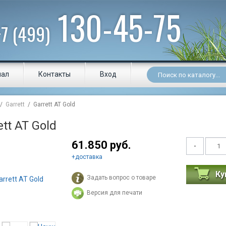
130-45-75
+7 (499)
нал
Контакты
Вход
/
Garrett
/ Garrett AT Gold
ett AT Gold
61.850 руб.
-
+
доставка
Ку
Задать вопрос о товаре
Версия для печати