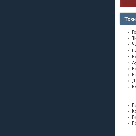
Техн
Г
Т
Ч
П
Р
А
Ве
Б
Д
К
П
К
Г
П