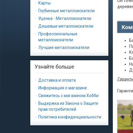
Он точн
Карты
дереве
Глубинные металлоискатели
Уценка - Металлоискатели
Дешевые металлоискатели
Ком
Профессиональные
металлоискатели
Б
П
Лучшие металлоискатели
К
Б
Н
Узнайте больше
Д
Гарантия
Доставка и оплата
Информация о магазине
Гаранти
Свяжитесь с магазином Хобби
Выдержка из Закона о Защите
прав потребителей
Политика конфиденциальности