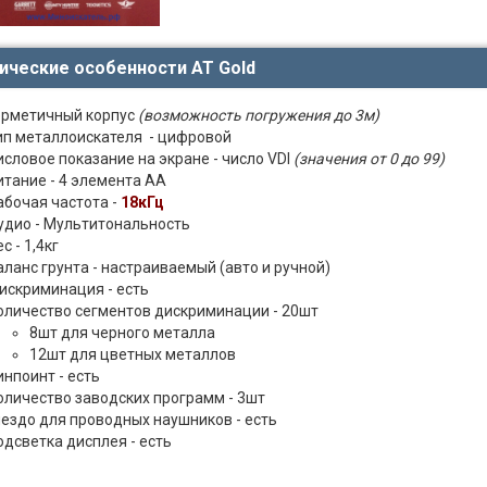
ические особенности AT Gold
ерметичный корпус
(возможность погружения до 3м)
ип металлоискателя - цифровой
исловое показание на экране - число VDI
(значения от 0 до 99)
итание - 4 элемента АА
абочая частота -
18кГц
удио - Мультитональность
с - 1,4кг
аланс грунта - настраиваемый (авто и ручной)
искриминация - есть
оличество сегментов дискриминации - 20шт
8шт для черного металла
12шт для цветных металлов
инпоинт - есть
оличество заводских программ - 3шт
нездо для проводных наушников - есть
одсветка дисплея - есть