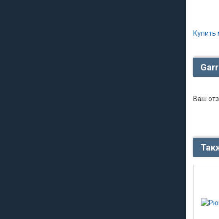
Купить 
Garr
Ваш отз
Так