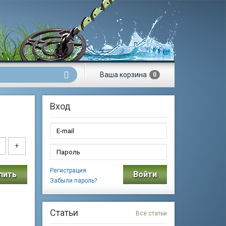
Ваша
корзина
0
Вход
+
Регистрация
пить
Войти
Забыли пароль?
Статьи
Все статьи