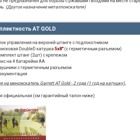
о не предназначен для борьбы с ржавыми гвоздями на месте стар
нь.
(Другое назначение металлоискателя)
плектность AT GOLD
лок управления на верхней штанге с подлокотником
оисковая DoubleD катушка
5х8"
(с герметичным разъемом)
омплект штанг (2шт) с крепежом
окс на 4 батарейки АА
аушники с герметичным разъемом
окументация
 на миноискатель Garrett AT Gold - 2 года (1 год на катушку).
я официальная (см гарантийный талон ниже)