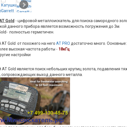
 AT Gold
- цифровой металлоискатель для поиска самородного золо
ой данного прибора является возможность погружения до 3м.
 Gold- полностью герметичен.
 AT Gold от похожего на него
AT PRO
достаточно много. Основные:
олее высокая частота работы -
18кГц
ругие настройки
 AT Gold является поиск небольших крупиц золота, подавления т
, сопровождающих выход данного металла.