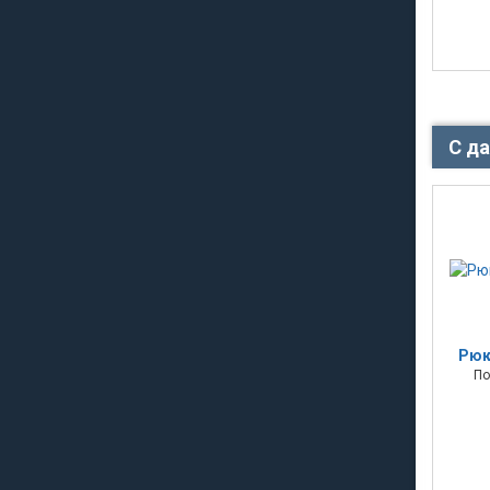
С д
Рюк
По