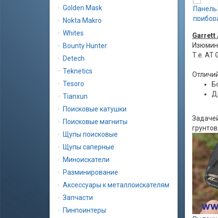
Golden Mask
Nokta Makro
Whites
Garrett
Изюминк
Bounty Hunter
Т.е. AT
Detech
Teknetics
Отличий
Tesoro
Б
Д
Tianxun
Поисковые катушки
Задачей
Поисковые магниты
грунтов
Щупы поисковые
Щупы саперные
Миноискатели
Разминирование
Аксессуары к металлоискателям
Запчасти
Пинпоинтеры