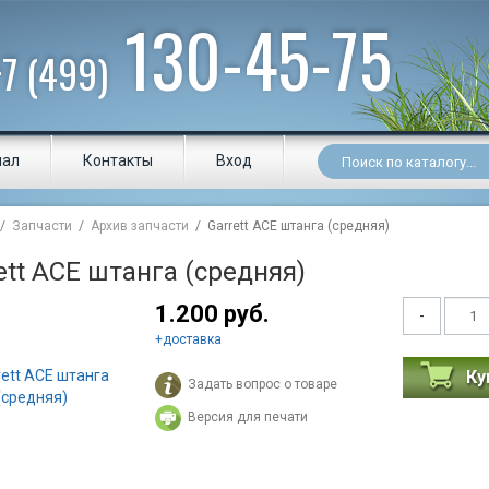
130-45-75
+7 (499)
нал
Контакты
Вход
/
Запчасти
/
Архив запчасти
/ Garrett ACE штанга (средняя)
ett ACE штанга (средняя)
1.200 руб.
-
+
доставка
Ку
Задать вопрос о товаре
Версия для печати