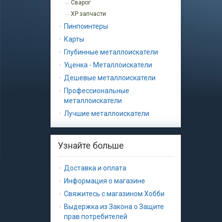
Сварог
XP запчасти
Пинпоинтеры
Карты
Глубинные металлоискатели
Уценка - Металлоискатели
Дешевые металлоискатели
Профессиональные
металлоискатели
Лучшие металлоискатели
Узнайте больше
Доставка и оплата
Информация о магазине
Свяжитесь с магазином Хобби
Выдержка из Закона о Защите
прав потребителей