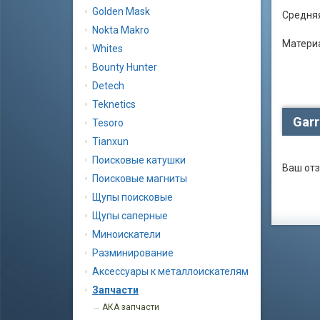
Golden Mask
Средняя
Nokta Makro
Материа
Whites
Bounty Hunter
Detech
Teknetics
Garr
Tesoro
Tianxun
Поисковые катушки
Ваш отз
Поисковые магниты
Щупы поисковые
Щупы саперные
Миноискатели
Разминирование
Аксессуары к металлоискателям
Запчасти
АКА запчасти