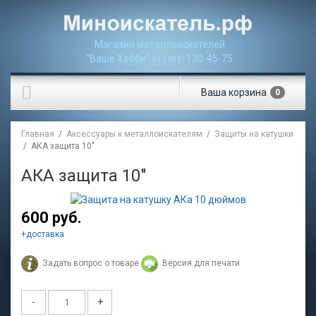
Магазин металлоискателей
"Ваше Хобби"
130-45-75
+7 (499)
Ваша
корзина
0
Главная
/
Аксессуары к металлоискателям
/
Защиты на катушки
/ АКА защита 10"
АКА защита 10"
600 руб.
+
доставка
Задать вопрос о товаре
Версия для печати
-
+